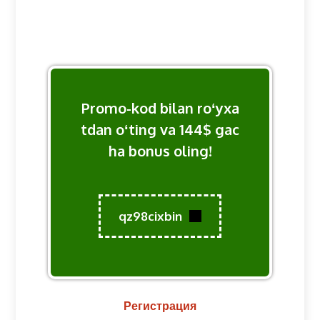
Promo-kod bilan roʻyxa
tdan oʻting va 144$ gac
ha bonus oling!
qz98cixbin
Регистрация