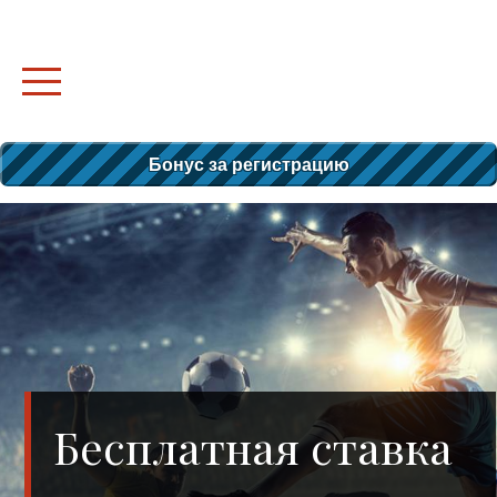
Skip
to
content
1XBET-TIKISH.INFO
Бонус за регистрацию
Бесплатная ставка