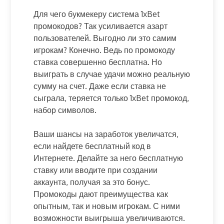
Для чего букмекеру система 1xBet
промокодов? Так усиливается азарт
пользователей. Выгодно ли это самим
игрокам? Конечно. Ведь по промокоду
ставка совершенно бесплатна. Но
выиграть в случае удачи можно реальную
сумму на счет. Даже если ставка не
сыграла, теряется только 1xBet промокод,
набор символов.
Ваши шансы на заработок увеличатся,
если найдете бесплатный код в
Интернете. Делайте за него бесплатную
ставку или вводите при создании
аккаунта, получая за это бонус.
Промокоды дают преимущества как
опытным, так и новым игрокам. С ними
возможности выигрыша увеличиваются.