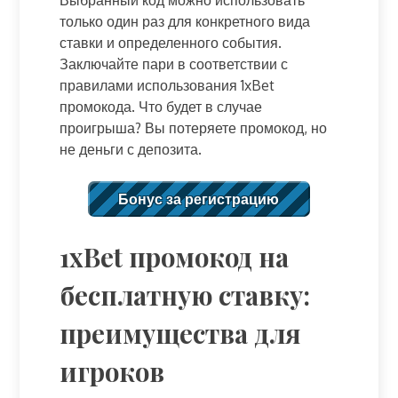
Выбранный код можно использовать
только один раз для конкретного вида
ставки и определенного события.
Заключайте пари в соответствии с
правилами использования 1xBet
промокода. Что будет в случае
проигрыша? Вы потеряете промокод, но
не деньги с депозита.
Бонус за регистрацию
1xBet промокод на
бесплатную ставку
:
преимущества для
игроков