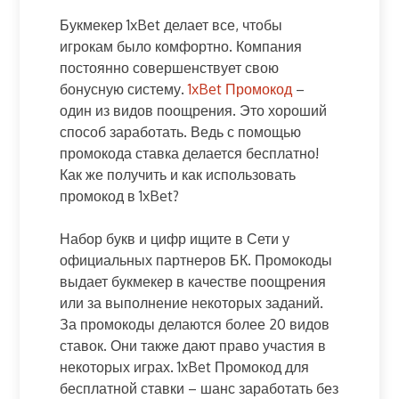
Букмекер 1xBet делает все, чтобы
игрокам было комфортно. Компания
постоянно совершенствует свою
бонусную систему.
1xBet Промокод
–
один из видов поощрения. Это хороший
способ заработать. Ведь с помощью
промокода ставка делается бесплатно!
Как же получить и как использовать
промокод в 1xBet?
Набор букв и цифр ищите в Сети у
официальных партнеров БК. Промокоды
выдает букмекер в качестве поощрения
или за выполнение некоторых заданий.
За промокоды делаются более 20 видов
ставок. Они также дают право участия в
некоторых играх. 1xBet Промокод для
бесплатной ставки – шанс заработать без