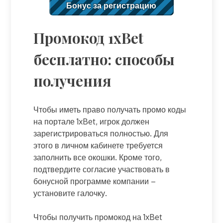
Бонус за регистрацию
Промокод 1xBet
бесплатно: способы
получения
Чтобы иметь право получать промо коды
на портале 1xBet, игрок должен
зарегистрироваться полностью. Для
этого в личном кабинете требуется
заполнить все окошки. Кроме того,
подтвердите согласие участвовать в
бонусной программе компании –
установите галочку.
Чтобы получить промокод на 1xBet