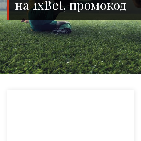
на 1xBet, промокод