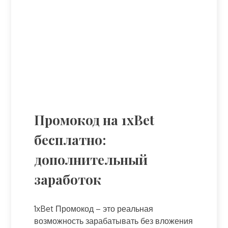
Промокод на 1xBet
бесплатно:
дополнительный
заработок
1xBet Промокод – это реальная
возможность зарабатывать без вложения